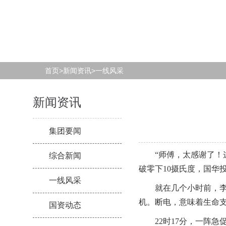
首页
>
新闻资讯
>
一线风采
新闻资讯
集团要闻
“师傅，太感谢了！
综合新闻
破零下10摄氏度，国华
一线风采
就在几个小时前，
机。断电，意味着生命
国资动态
22时17分，一阵