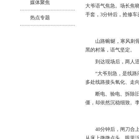
媒体聚焦
大爷语气焦急。场长焦
手套，3分钟后，抢修车
热点专题
山路蜿蜒，寒风刺
黑的村落，语气坚定。
到达现场后，两人
“大爷别急，是线
多处线路接头氧化、走
断电、验电、拆除
僵，却依然沉稳细致。李
40分钟后，闸刀
从床上微微点头，眼里